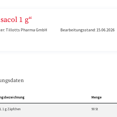
sacol 1 g“
ter: Tillotts Pharma GmbH
Bearbeitungsstand: 15.06.2026
ungsdaten
ngsbezeichnung
Menge
 1 g Zäpfchen
90 St