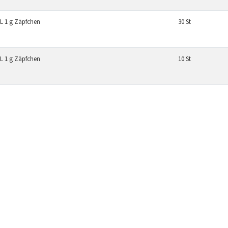
 1 g Zäpfchen
30 St
 1 g Zäpfchen
10 St