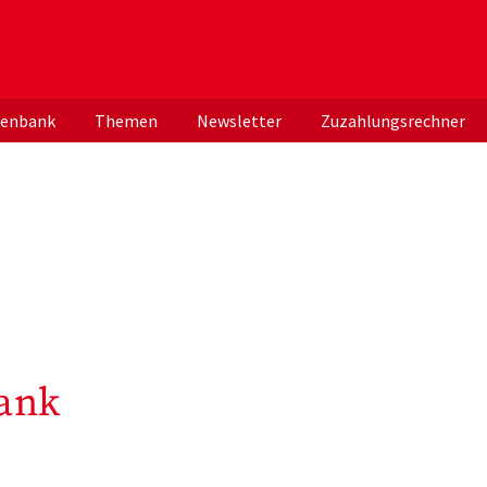
er deutschen ApothekerInnen
tenbank
Themen
Newsletter
Zuzahlungsrechner
ank