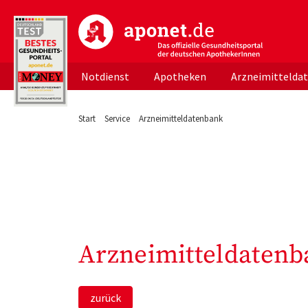
aponet.de - Das offizielle Gesundheitsportal d
Notdienst
Apotheken
Arzneimittelda
Start
Service
Arzneimitteldatenbank
Arzneimitteldatenb
zurück