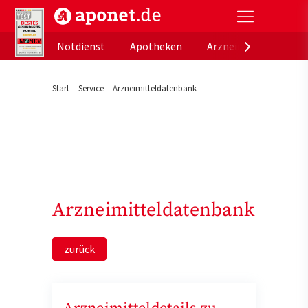
aponet.de - Das offizielle Gesundheitsportal der de
Notdienst
Apotheken
Arzneimitteldatenb
Start
Service
Arzneimitteldatenbank
Arzneimitteldatenbank
zurück