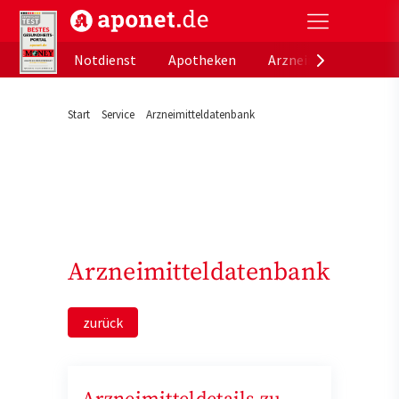
aponet.de - Das offizielle Gesundheitsportal der de
Notdienst
Apotheken
Arzneimitteldatenb
Start
Service
Arzneimitteldatenbank
Arzneimitteldatenbank
zurück