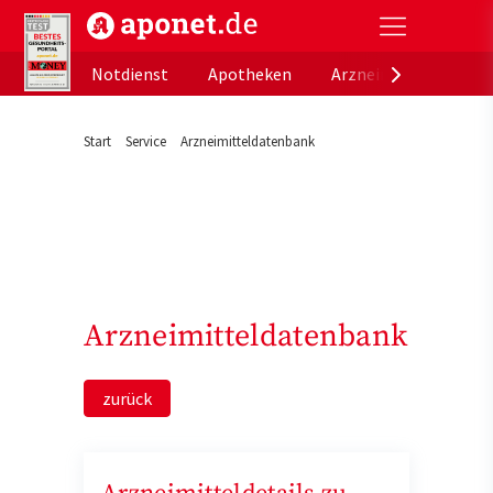
aponet.de - Das offizielle Gesundheitsportal der de
Notdienst
Apotheken
Arzneimitteldatenb
Start
Service
Arzneimitteldatenbank
Arzneimitteldatenbank
zurück