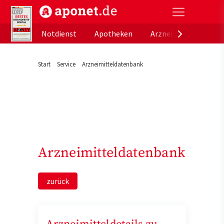
aponet.de - Das offizielle Gesundheitsportal der de
Notdienst
Apotheken
Arzneimitteldatenb
Start
Service
Arzneimitteldatenbank
Arzneimitteldatenbank
zurück