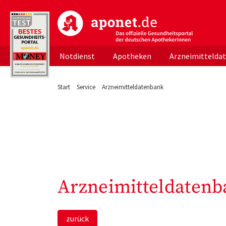
aponet.de - Das offizielle Gesundheitsportal d
Notdienst
Apotheken
Arzneimittelda
Start
Service
Arzneimitteldatenbank
Arzneimitteldatenb
zurück