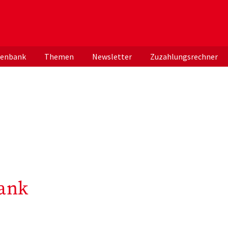
er deutschen ApothekerInnen
tenbank
Themen
Newsletter
Zuzahlungsrechner
ank