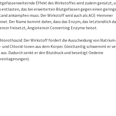
utgefässerweiternde Effekt des Wirkstoffes wird zudem genutzt, 
u entlasten, das bei erweiterten Blutgefässen gegen einen gering
tand ankämpfen muss. Der Wirkstoff wird auch als ACE-Hemmer
hnet. Der Name kommt daher, dass das Enzym, das letztendlich da
ensin freisetzt, Angiotensin Converting Enzyme heisst.
lorothiazid: Der Wirkstoff fördert die Ausscheidung von Natrium-
- und Chlorid-Ionen aus dem Körper. Gleichzeitig schwemmt er ve
 aus. Dadurch senkt er den Blutdruck und beseitigt Oedeme
reinlagerungen).