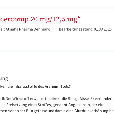
„Acercomp 20 mg/12,5 mg“
ter: Atnahs Pharma Denmark
Bearbeitungsstand: 01.08.2026
ung
ken die Inhaltsstoffe des Arzneimittels?
ril: Der Wirkstoff erweitert indirekt die Blutgefässe. Er verhindert
die Freisetzung eines Stoffes, genannt Angiotensin, der ein
enziehen der Blutgefässe und damit eine Blutdruckerhöhung bew