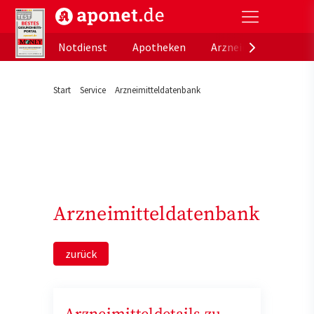
aponet.de - Das offizielle Gesundheitsportal der de
Notdienst
Apotheken
Arzneimitteldatenb
Start
Service
Arzneimitteldatenbank
Arzneimitteldatenbank
zurück