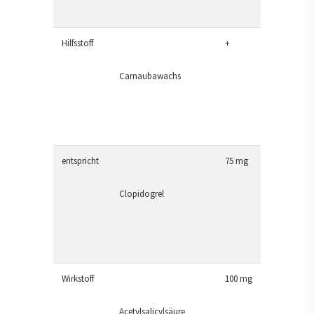
Hilfsstoff
+
Carnaubawachs
entspricht
75 mg
Clopidogrel
Wirkstoff
100 mg
Acetylsalicylsäure