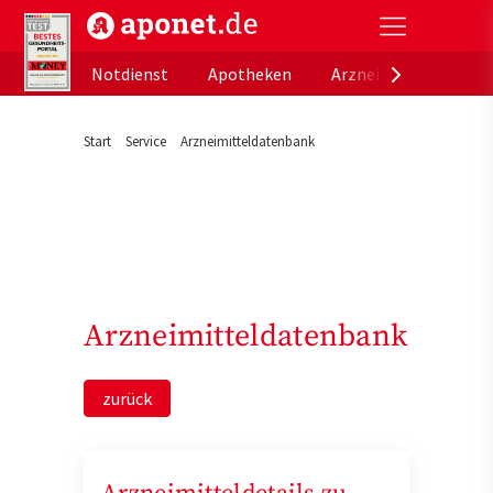
aponet.de - Das offizielle Gesundheitsportal der de
Notdienst
Apotheken
Arzneimitteldatenb
Start
Service
Arzneimitteldatenbank
Arzneimitteldatenbank
zurück