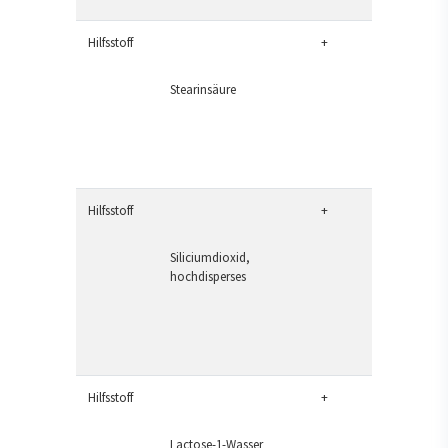
Hilfsstoff
+
Stearinsäure
Hilfsstoff
+
Siliciumdioxid,
hochdisperses
Hilfsstoff
+
Lactose-1-Wasser