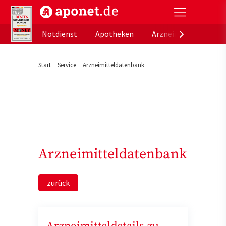
aponet.de - Das offizielle Gesundheitsportal der de
Notdienst
Apotheken
Arzneimitteldatenb
Start
Service
Arzneimitteldatenbank
Arzneimitteldatenbank
zurück