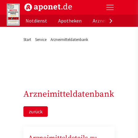
aponet.de - Das offizielle Gesundheitsportal der de
Notdienst
Apotheken
Arzneimitteldatenb
Start
Service
Arzneimitteldatenbank
Arzneimitteldatenbank
zurück