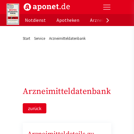
aponet.de - Das offizielle Gesundheitsportal der de
Notdienst
Apotheken
Arzneimitteldatenb
Start
Service
Arzneimitteldatenbank
Arzneimitteldatenbank
zurück