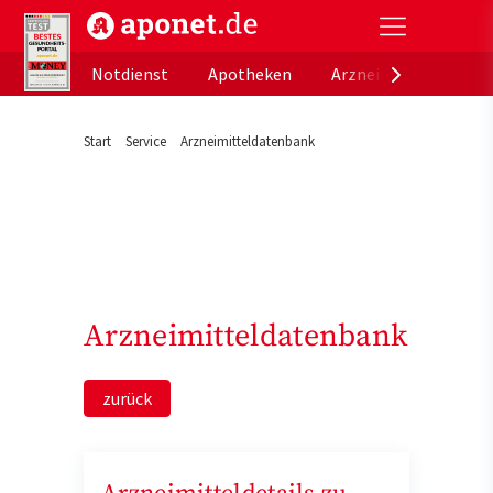
aponet.de - Das offizielle Gesundheitsportal der de
Notdienst
Apotheken
Arzneimitteldatenb
Start
Service
Arzneimitteldatenbank
Arzneimitteldatenbank
zurück