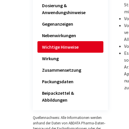
St
Dosierung &
mi
Anwendungshinweise
Vo
Gegenanzeigen
Vo
ve
Nebenwirkungen
Al
Vo
Wichtige Hinweise
Es
Wirkung
so
Ar
Zusammensetzung
Ap
nu
Packungsdaten
zu
Beipackzettel &
Abbildungen
Quellennachweis: Alle Informationen werden
anhand der Daten von ABDATA Pharma-Daten-
Service und der Fachinformationen oder der