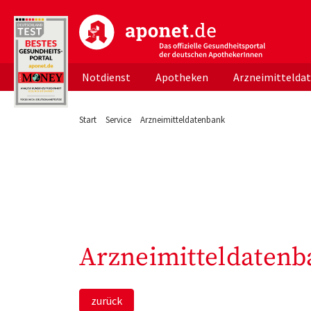
aponet.de - Das offizielle Gesundheitsportal d
Notdienst
Apotheken
Arzneimittelda
Start
Service
Arzneimitteldatenbank
Arzneimitteldatenb
zurück