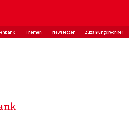
er deutschen ApothekerInnen
tenbank
Themen
Newsletter
Zuzahlungsrechner
ank