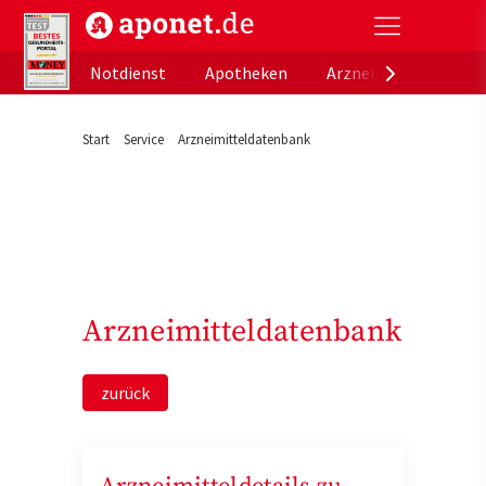
aponet.de - Das offizielle Gesundheitsportal der de
Notdienst
Apotheken
Arzneimitteldatenb
Start
Service
Arzneimitteldatenbank
Arzneimitteldatenbank
zurück