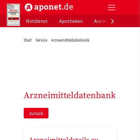
aponet.de - Das offizielle Gesundheitsportal der de
Notdienst
Apotheken
Arzneimitteldatenb
Start
Service
Arzneimitteldatenbank
Arzneimitteldatenbank
zurück