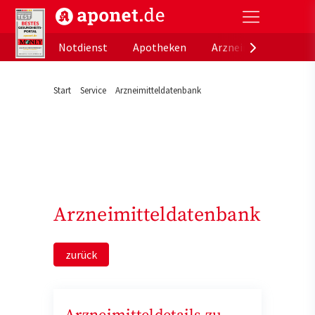
aponet.de - Das offizielle Gesundheitsportal der de
Notdienst
Apotheken
Arzneimitteldatenb
Start
Service
Arzneimitteldatenbank
Arzneimitteldatenbank
zurück