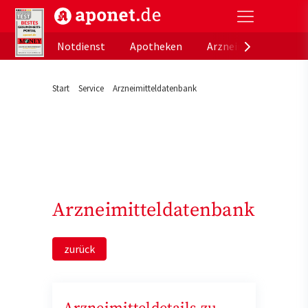
aponet.de - Das offizielle Gesundheitsportal der de
Notdienst
Apotheken
Arzneimitteldatenb
Start
Service
Arzneimitteldatenbank
Arzneimitteldatenbank
zurück