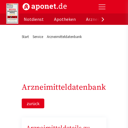
aponet.de - Das offizielle Gesundheitsportal der de
Notdienst
Apotheken
Arzneimitteldatenb
Start
Service
Arzneimitteldatenbank
Arzneimitteldatenbank
zurück