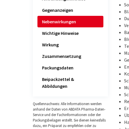
So
Gegenanzeigen
Bl
Du
Nebenwirkungen
Ve
Ba
Wichtige Hinweise
Bl
Wirkung
Te
Ma
Zusammensetzung
Ge
En
Packungsdaten
Ko
Beipackzettel &
Sc
Abbildungen
Mü
Sc
Re
Quellennachweis: Alle Informationen werden
Er
anhand der Daten von ABDATA Pharma-Daten-
Üb
Service und der Fachinformationen oder der
Packungsbeilagen erstellt. Sie dienen keinesfalls
Ha
dazu, ein Präparat zu empfehlen oder zu
Ju