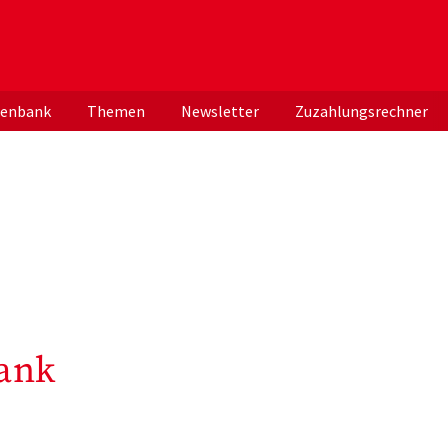
er deutschen ApothekerInnen
tenbank
Themen
Newsletter
Zuzahlungsrechner
ank