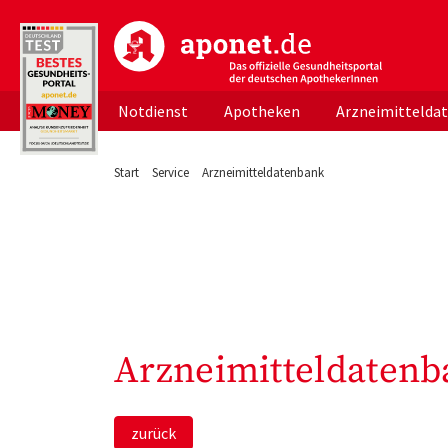
aponet.de - Das offizielle Gesundheitsportal d
Notdienst
Apotheken
Arzneimittelda
Start
Service
Arzneimitteldatenbank
Arzneimitteldatenb
zurück