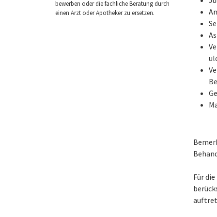
bewerben oder die fachliche Beratung durch
An
einen Arzt oder Apotheker zu ersetzen.
Se
As
Ve
ul
Ve
Be
Ge
Ma
Bemerk
Behand
Für di
berück
auftret