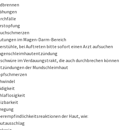
dbrennen
ähungen
rchfälle
rstopfung
uchschmerzen
utungen im Magen-Darm-Bereich
erstühle, bei Auftreten bitte sofort einen Arzt aufsuchen
genschleimhautentzündung
schwüre im Verdauungstrakt, die auch durchbrechen können
tzündungen der Mundschleimhaut
pfschmerzen
hwindel
digkeit
hlaflosigkeit
izbarkeit
regung
erempfindlichkeitsreaktionen der Haut, wie:
utausschlag
ckreiz