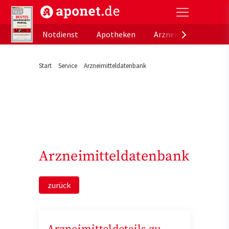
aponet.de - Das offizielle Gesundheitsportal der de
Notdienst
Apotheken
Arzneimitteldatenb
Start
Service
Arzneimitteldatenbank
Arzneimitteldatenbank
zurück