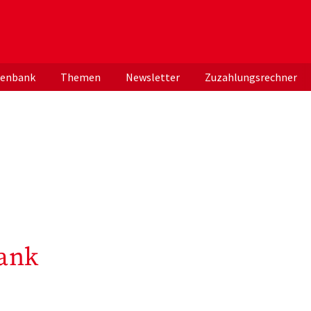
er deutschen ApothekerInnen
tenbank
Themen
Newsletter
Zuzahlungsrechner
ank