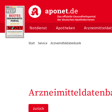
aponet.de - Das offizielle Gesundheitsportal d
Notdienst
Apotheken
Arzneimittelda
Start
Service
Arzneimitteldatenbank
Arzneimitteldatenb
zurück