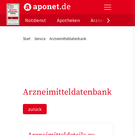
aponet.de - Das offizielle Gesundheitsportal der de
Notdienst
Apotheken
Arzneimitteldatenb
Start
Service
Arzneimitteldatenbank
Arzneimitteldatenbank
zurück