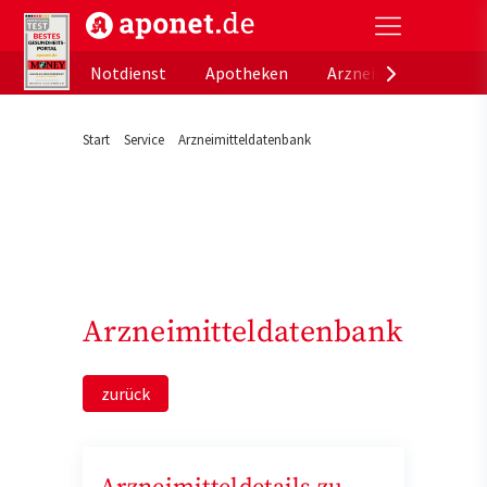
aponet.de - Das offizielle Gesundheitsportal der de
Notdienst
Apotheken
Arzneimitteldatenb
Start
Service
Arzneimitteldatenbank
Arzneimitteldatenbank
zurück