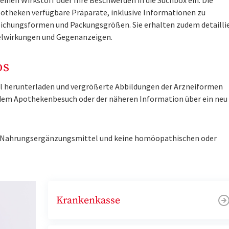
inen Wirkstoff oder Ihre Beschwerden in die Suchbox ein. Die
otheken verfügbare Präparate, inklusive Informationen zu
ichungsformen und Packungsgrößen. Sie erhalten zudem detailli
lwirkungen und Gegenanzeigen.
os
tel herunterladen und vergrößerte Abbildungen der Arzneiformen
r dem Apothekenbesuch oder der näheren Information über ein ne
ne Nahrungsergänzungsmittel und keine homöopathischen oder
Krankenkasse