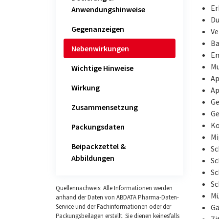
Er
Anwendungshinweise
Du
Gegenanzeigen
Ve
Ba
Nebenwirkungen
En
Mu
Wichtige Hinweise
Ap
Wirkung
Ap
Ge
Zusammensetzung
Ge
Ko
Packungsdaten
Mi
Beipackzettel &
Sc
Abbildungen
Sc
Sc
Sc
Quellennachweis: Alle Informationen werden
Mü
anhand der Daten von ABDATA Pharma-Daten-
G
Service und der Fachinformationen oder der
Packungsbeilagen erstellt. Sie dienen keinesfalls
Zi