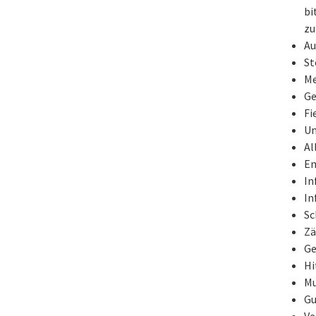
bi
zu
Au
St
Me
Ge
Fi
Un
Al
En
In
In
Sc
Zä
Ge
Hi
Mu
Gu
Ve