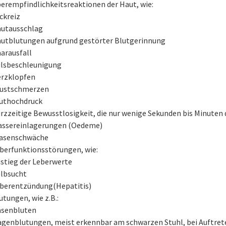
erempfindlichkeitsreaktionen der Haut, wie:
ckreiz
utausschlag
utblutungen aufgrund gestörter Blutgerinnung
arausfall
lsbeschleunigung
rzklopfen
ustschmerzen
uthochdruck
rzzeitige Bewusstlosigkeit, die nur wenige Sekunden bis Minuten 
ssereinlagerungen (Oedeme)
asenschwäche
berfunktionsstörungen, wie:
stieg der Leberwerte
lbsucht
berentzündung(Hepatitis)
utungen, wie z.B.:
senbluten
genblutungen, meist erkennbar am schwarzen Stuhl, bei Auftret