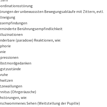
ordinationsstörung
örungen der unbewusssten Bewegungsabläufe mit Zittern, evtl.
llneigung
ssempfindungen
rminderte Berührungsempfindlichkeit
lluzinationen
nderbare (paradoxe) Reaktionen, wie:
phorie
nie
pressionen
lbstmordgedanken
gstzustände
ruhe
hwitzen
tzewallungen
nnitus (Ohrgeräusche)
hstörungen, wie:
rschwommenes Sehen (Weitstellung der Pupille)