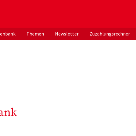
er deutschen ApothekerInnen
tenbank
Themen
Newsletter
Zuzahlungsrechner
ank