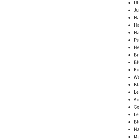
Üb
Ju
Ha
Ha
Ha
Pu
He
Br
Bl
Ku
Wa
Bl
Le
An
Ge
Le
Bl
Na
Ma