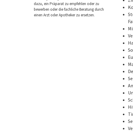
dazu, ein Präparat zu empfehlen oder zu
Ko
bewerben oder die fachliche Beratung durch
St
einen Arzt oder Apotheker zu ersetzen.
Fa
Mi
Ve
Ha
So
Eu
Ma
De
Se
An
Un
Sc
Hi
Ti
Se
Ve