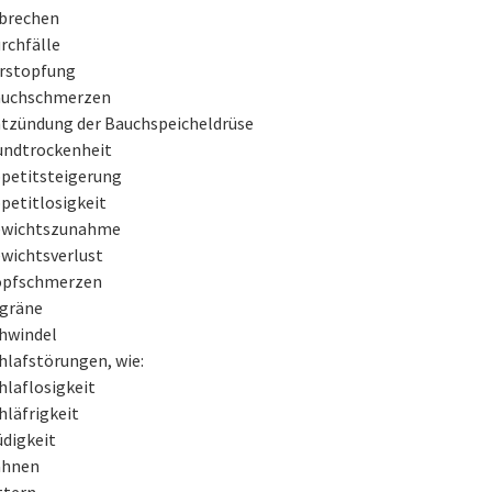
brechen
rchfälle
rstopfung
uchschmerzen
tzündung der Bauchspeicheldrüse
ndtrockenheit
petitsteigerung
petitlosigkeit
wichtszunahme
wichtsverlust
pfschmerzen
gräne
hwindel
hlafstörungen, wie:
hlaflosigkeit
hläfrigkeit
digkeit
ähnen
ttern