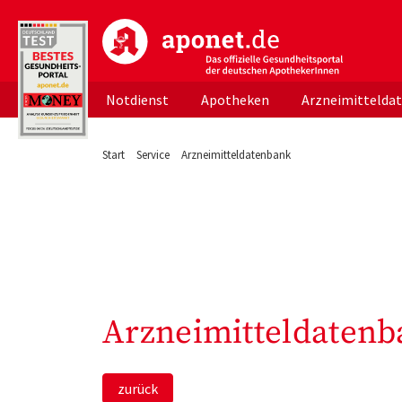
aponet.de - Das offizielle Gesundheitsportal d
Notdienst
Apotheken
Arzneimittelda
Start
Service
Arzneimitteldatenbank
Arzneimitteldatenb
zurück