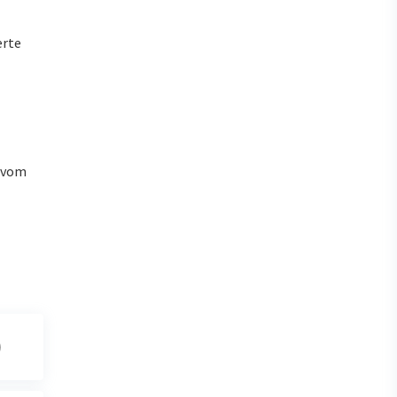
erte
u vom