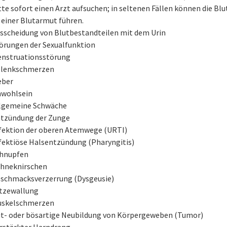
tte sofort einen Arzt aufsuchen; in seltenen Fällen können die Bl
 einer Blutarmut führen.
sscheidung von Blutbestandteilen mit dem Urin
örungen der Sexualfunktion
nstruationsstörung
lenkschmerzen
eber
wohlsein
lgemeine Schwäche
tzündung der Zunge
fektion der oberen Atemwege (URTI)
fektiöse Halsentzündung (Pharyngitis)
hnupfen
hneknirschen
schmacksverzerrung (Dysgeusie)
tzewallung
skelschmerzen
t- oder bösartige Neubildung von Körpergeweben (Tumor)
rstärkter Harndrang