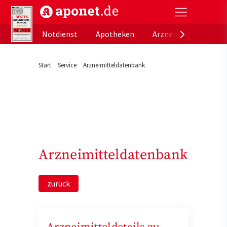
aponet.de - Das offizielle Gesundheitsportal der de
Notdienst
Apotheken
Arzneimitteldatenb
Start
Service
Arzneimitteldatenbank
Arzneimitteldatenbank
zurück