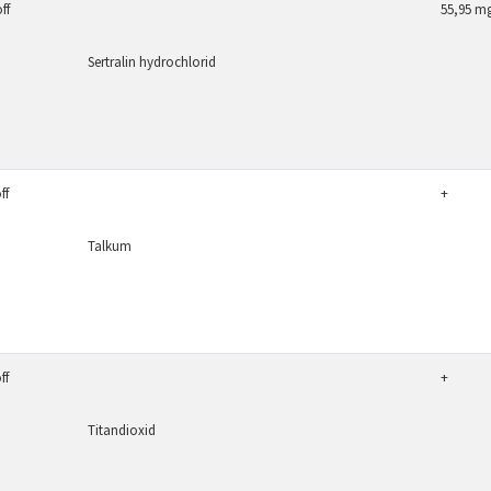
ff
55,95 m
Sertralin hydrochlorid
ff
+
Talkum
ff
+
Titandioxid