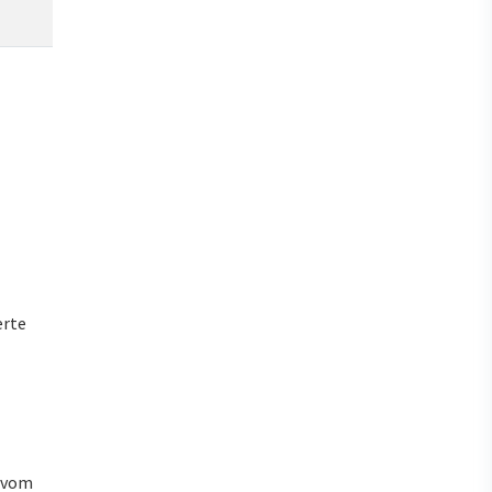
erte
u vom