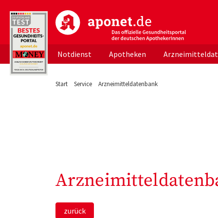
aponet.de - Das offizielle Gesundheitsportal d
Notdienst
Apotheken
Arzneimittelda
Start
Service
Arzneimitteldatenbank
Arzneimitteldatenb
zurück