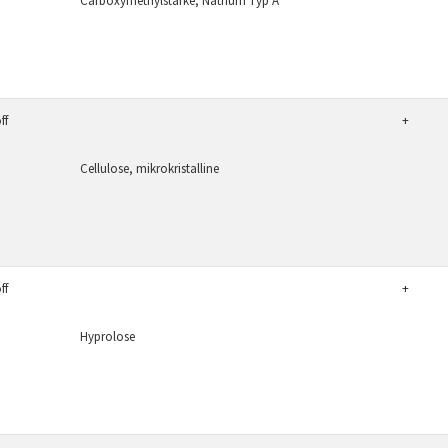
Carboxymethylstärke, Natrium Typ A
ff
+
Cellulose, mikrokristalline
ff
+
Hyprolose