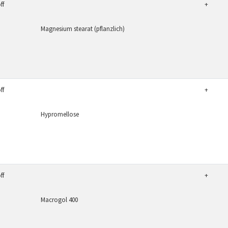
ff
+
Magnesium stearat (pflanzlich)
ff
+
Hypromellose
ff
+
Macrogol 400