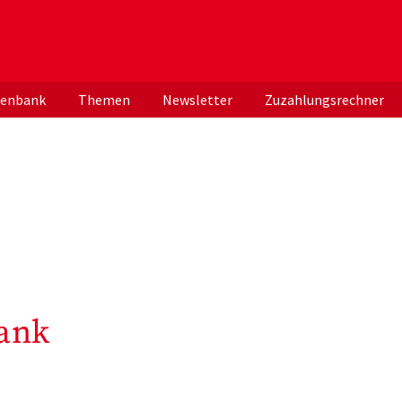
er deutschen ApothekerInnen
tenbank
Themen
Newsletter
Zuzahlungsrechner
ank