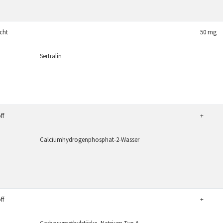
icht
50 mg
Sertralin
ff
+
Calciumhydrogenphosphat-2-Wasser
ff
+