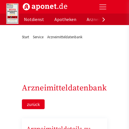
aponet.de - Das offizielle Gesundheitsportal der de
Notdienst
Apotheken
Arzneimitteldatenb
Start
Service
Arzneimitteldatenbank
Arzneimitteldatenbank
zurück