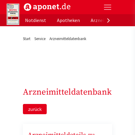
aponet.de - Das offizielle Gesundheitsportal der de
Notdienst
Apotheken
Arzneimitteldatenb
Start
Service
Arzneimitteldatenbank
Arzneimitteldatenbank
zurück