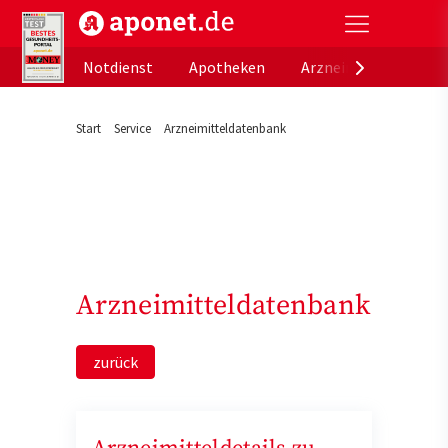
aponet.de - Das offizielle Gesundheitsportal der de
Notdienst
Apotheken
Arzneimitteldatenb
Start
Service
Arzneimitteldatenbank
Arzneimitteldatenbank
zurück