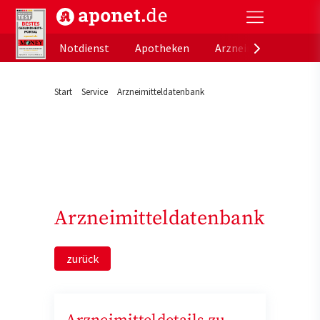
aponet.de - Das offizielle Gesundheitsportal der de
Notdienst
Apotheken
Arzneimitteldatenb
Start
Service
Arzneimitteldatenbank
Arzneimitteldatenbank
zurück