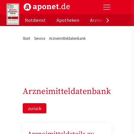
aponet.de - Das offizielle Gesundheitsportal der de
Notdienst
Apotheken
Arzneimitteldatenb
Start
Service
Arzneimitteldatenbank
Arzneimitteldatenbank
zurück