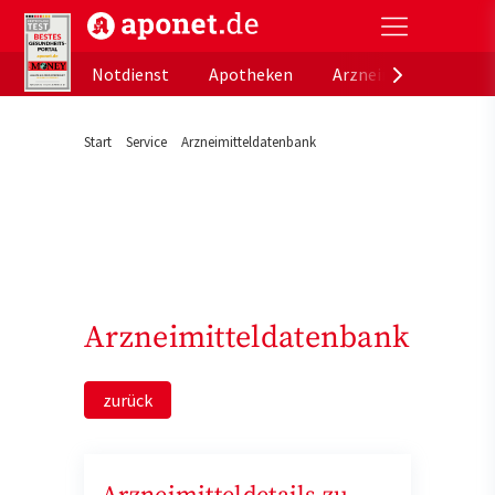
aponet.de - Das offizielle Gesundheitsportal der de
Notdienst
Apotheken
Arzneimitteldatenb
Start
Service
Arzneimitteldatenbank
Arzneimitteldatenbank
zurück