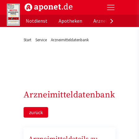
aponet.de - Das offizielle Gesundheitsportal der de
Notdienst
Apotheken
Arzneimitteldatenb
Start
Service
Arzneimitteldatenbank
Arzneimitteldatenbank
zurück