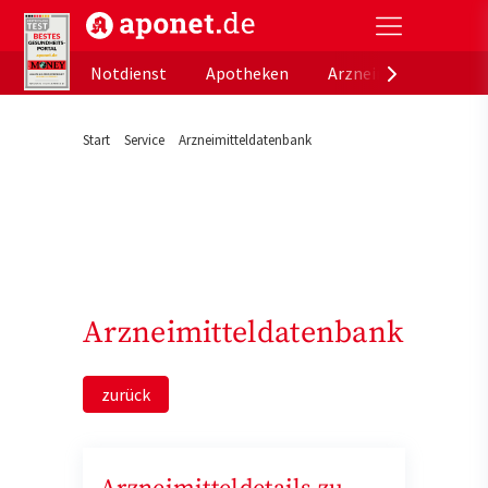
aponet.de - Das offizielle Gesundheitsportal der de
Notdienst
Apotheken
Arzneimitteldatenb
Start
Service
Arzneimitteldatenbank
Arzneimitteldatenbank
zurück