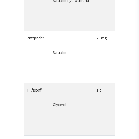
Sertralin hydrochlorid
entspricht
20 mg
Sertralin
Hilfsstoff
1 g
Glycerol