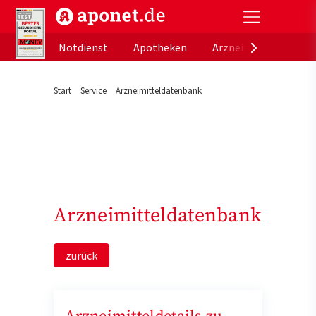
aponet.de - Das offizielle Gesundheitsportal der de
Notdienst
Apotheken
Arzneimitteldatenb
Start
Service
Arzneimitteldatenbank
Arzneimitteldatenbank
zurück