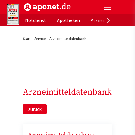
aponet.de - Das offizielle Gesundheitsportal der de
Notdienst
Apotheken
Arzneimitteldatenb
Start
Service
Arzneimitteldatenbank
Arzneimitteldatenbank
zurück