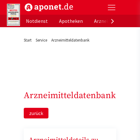
aponet.de - Das offizielle Gesundheitsportal der de
Notdienst
Apotheken
Arzneimitteldatenb
Start
Service
Arzneimitteldatenbank
Arzneimitteldatenbank
zurück