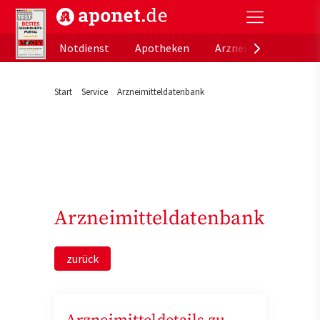
aponet.de - Das offizielle Gesundheitsportal der de
Notdienst
Apotheken
Arzneimitteldatenb
Start
Service
Arzneimitteldatenbank
Arzneimitteldatenbank
zurück