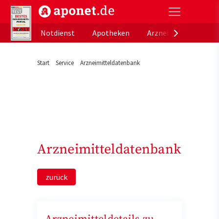
aponet.de - Das offizielle Gesundheitsportal der de
Notdienst
Apotheken
Arzneimitteldatenb
Start
Service
Arzneimitteldatenbank
Arzneimitteldatenbank
zurück