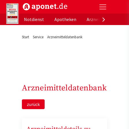
aponet.de - Das offizielle Gesundheitsportal der de
Notdienst
Apotheken
Arzneimitteldatenb
Start
Service
Arzneimitteldatenbank
Arzneimitteldatenbank
zurück