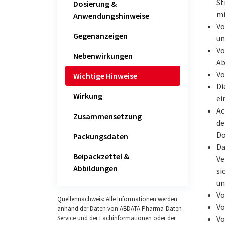
St
Dosierung &
mi
Anwendungshinweise
Vo
Gegenanzeigen
un
Vo
Nebenwirkungen
Ab
Vo
Wichtige Hinweise
Di
Wirkung
ei
Ac
Zusammensetzung
de
Do
Packungsdaten
Da
Beipackzettel &
Ve
Abbildungen
si
un
Vo
Quellennachweis: Alle Informationen werden
Vo
anhand der Daten von ABDATA Pharma-Daten-
Vo
Service und der Fachinformationen oder der