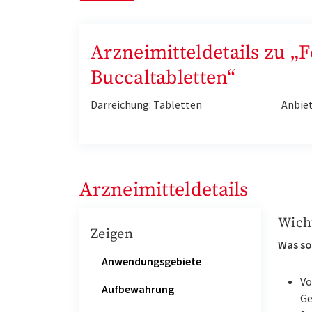
Arzneimitteldetails zu 
Buccaltabletten“
Darreichung: Tabletten
Anbie
Arzneimitteldetails
Wich
Zeigen
Was so
Anwendungsgebiete
Vo
Aufbewahrung
Ge