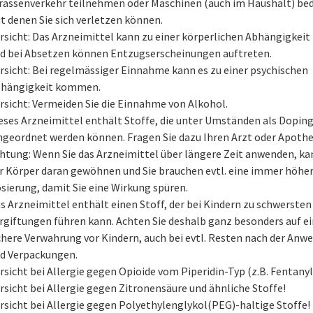
rassenverkehr teilnehmen oder Maschinen (auch im Haushalt) be
t denen Sie sich verletzen können.
rsicht: Das Arzneimittel kann zu einer körperlichen Abhängigkeit
d bei Absetzen können Entzugserscheinungen auftreten.
rsicht: Bei regelmässiger Einnahme kann es zu einer psychischen
hängigkeit kommen.
rsicht: Vermeiden Sie die Einnahme von Alkohol.
eses Arzneimittel enthält Stoffe, die unter Umständen als Dopin
ngeordnet werden können. Fragen Sie dazu Ihren Arzt oder Apothe
htung: Wenn Sie das Arzneimittel über längere Zeit anwenden, ka
r Körper daran gewöhnen und Sie brauchen evtl. eine immer höhe
sierung, damit Sie eine Wirkung spüren.
s Arzneimittel enthält einen Stoff, der bei Kindern zu schwersten
rgiftungen führen kann. Achten Sie deshalb ganz besonders auf e
chere Verwahrung vor Kindern, auch bei evtl. Resten nach der An
d Verpackungen.
rsicht bei Allergie gegen Opioide vom Piperidin-Typ (z.B. Fentanyl
rsicht bei Allergie gegen Zitronensäure und ähnliche Stoffe!
rsicht bei Allergie gegen Polyethylenglykol(PEG)-haltige Stoffe!