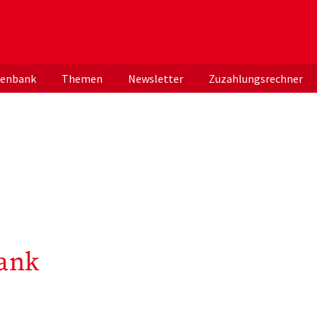
er deutschen ApothekerInnen
tenbank
Themen
Newsletter
Zuzahlungsrechner
ank