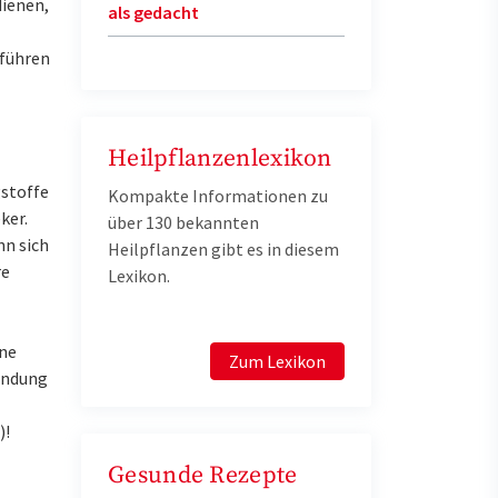
dienen,
als gedacht
 führen
Heilpflanzenlexikon
gstoffe
Kompakte Informationen zu
ker.
über 130 bekannten
nn sich
Heilpflanzen gibt es in diesem
re
Lexikon.
ine
Zum Lexikon
wendung
)!
Gesunde Rezepte