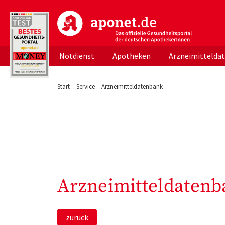
aponet.de - Das offizielle Gesundheitsportal d
Notdienst
Apotheken
Arzneimittelda
Start
Service
Arzneimitteldatenbank
Arzneimitteldatenb
zurück