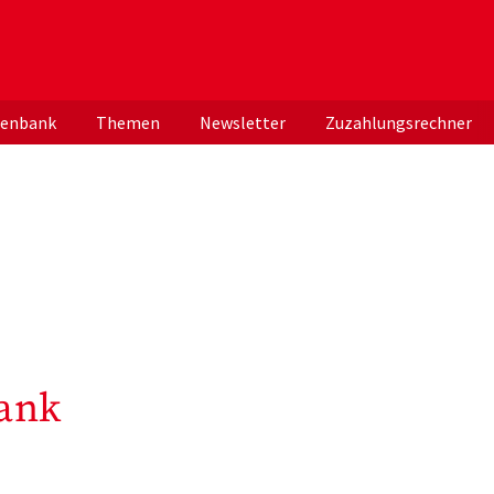
er deutschen ApothekerInnen
tenbank
Themen
Newsletter
Zuzahlungsrechner
ank