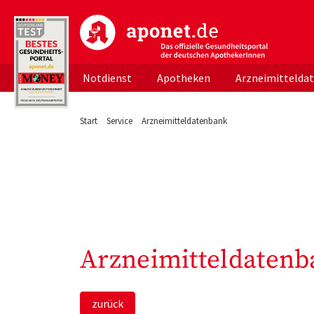
aponet.de - Das offizielle Gesundheitsportal d
Notdienst
Apotheken
Arzneimittelda
Start
Service
Arzneimitteldatenbank
Arzneimitteldatenb
zurück