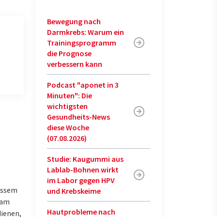
Bewegung nach
Darmkrebs: Warum ein
Trainingsprogramm
die Prognose
verbessern kann
Podcast "aponet in 3
Minuten": Die
wichtigsten
Gesundheits-News
diese Woche
(07.08.2026)
Studie: Kaugummi aus
Lablab-Bohnen wirkt
im Labor gegen HPV
ässem
und Krebskeime
 am
Hautprobleme nach
dienen,