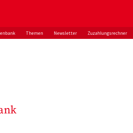
er deutschen ApothekerInnen
tenbank
Themen
Newsletter
Zuzahlungsrechner
ank