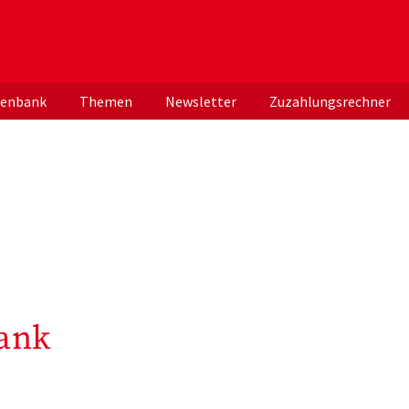
er deutschen ApothekerInnen
tenbank
Themen
Newsletter
Zuzahlungsrechner
ank