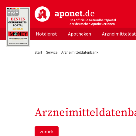
aponet.de - Das offizielle Gesundheitsportal d
Notdienst
Apotheken
Arzneimittelda
Start
Service
Arzneimitteldatenbank
Arzneimitteldatenb
zurück