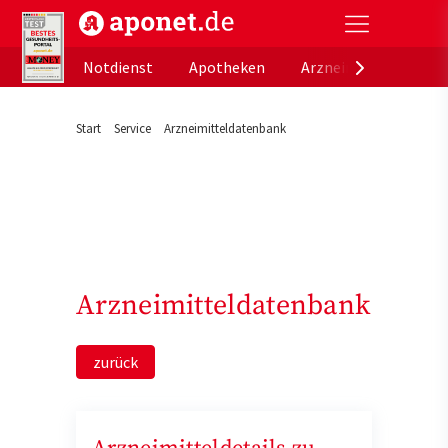
aponet.de - Das offizielle Gesundheitsportal der de
Notdienst
Apotheken
Arzneimitteldatenb
Start
Service
Arzneimitteldatenbank
Arzneimitteldatenbank
zurück