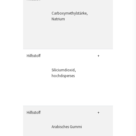
Carboxymethylstärke,
Natrium
Hilfsstoff
+
Siliciumdioxid,
hochdisperses
Hilfsstoff
+
Arabisches Gummi