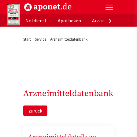
aponet.de - Das offizielle Gesundheitsportal der de
Notdienst
Apotheken
Arzneimitteldatenb
Start
Service
Arzneimitteldatenbank
Arzneimitteldatenbank
zurück