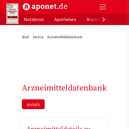
aponet.de - Das offizielle Gesundheitsportal der de
Notdienst
Apotheken
Arzneimitteldatenb
Start
Service
Arzneimitteldatenbank
Arzneimitteldatenbank
zurück