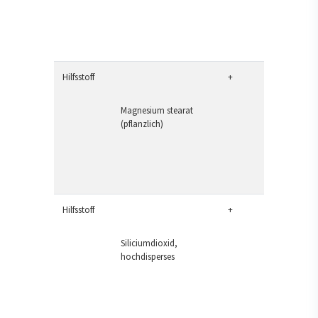
Hilfsstoff
+
Magnesium stearat
(pflanzlich)
Hilfsstoff
+
Siliciumdioxid,
hochdisperses