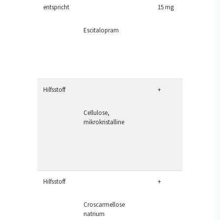
entspricht
15 mg
Escitalopram
Hilfsstoff
+
Cellulose,
mikrokristalline
Hilfsstoff
+
Croscarmellose
natrium