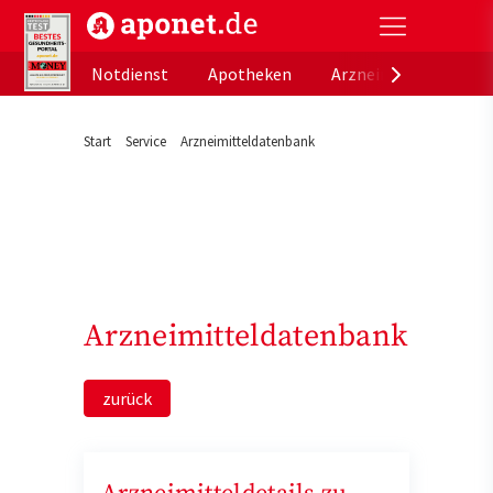
aponet.de - Das offizielle Gesundheitsportal der de
Notdienst
Apotheken
Arzneimitteldatenb
Start
Service
Arzneimitteldatenbank
Arzneimitteldatenbank
zurück