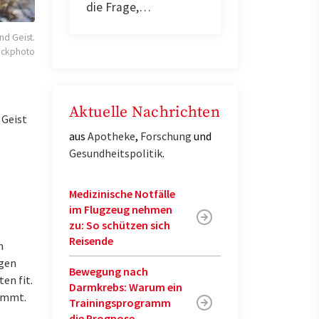
die Frage,…
nd Geist.
ockphoto
Aktuelle Nachrichten
 Geist
aus
Apotheke
,
Forschung
und
Gesundheitspolitik
.
Medizinische Notfälle
im Flugzeug nehmen
zu: So schützen sich
Reisende
m
igen
Bewegung nach
en fit.
Darmkrebs: Warum ein
kommt.
Trainingsprogramm
die Prognose