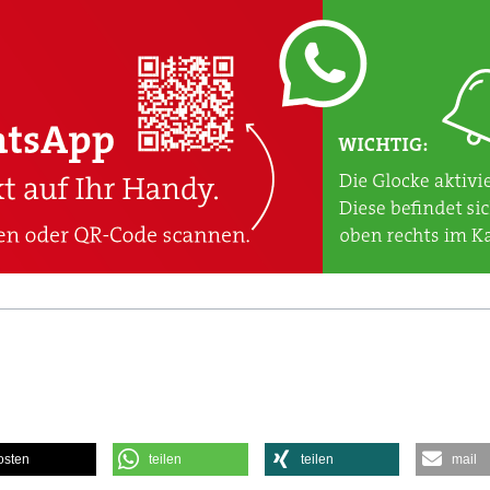
osten
teilen
teilen
mail