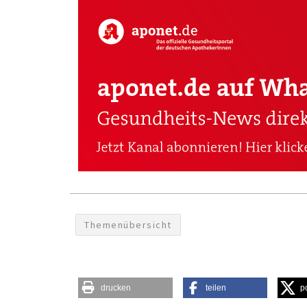
Themenübersicht
drucken
teilen
p