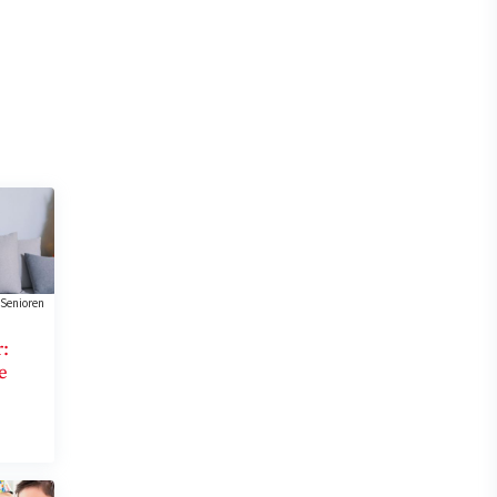
Senioren
:
e