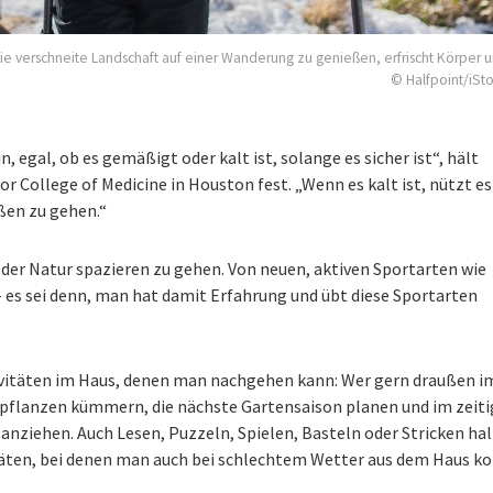
ie verschneite Landschaft auf einer Wanderung zu genießen, erfrischt Körper u
© Halfpoint/iSt
n, egal, ob es gemäßigt oder kalt ist, solange es sicher ist“, hält
or College of Medicine in Houston fest. „Wenn es kalt ist, nützt es
ßen zu gehen.“
n der Natur spazieren zu gehen. Von neuen, aktiven Sportarten wie
 es sei denn, man hat damit Erfahrung und übt diese Sportarten
tivitäten im Haus, denen man nachgehen kann: Wer gern draußen i
pflanzen kümmern, die nächste Gartensaison planen und im zeit
anziehen. Auch Lesen, Puzzeln, Spielen, Basteln oder Stricken halt
äten, bei denen man auch bei schlechtem Wetter aus dem Haus 