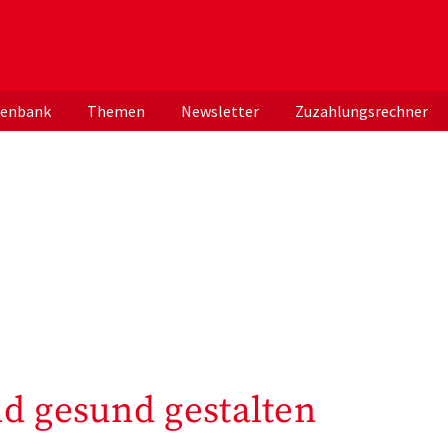
er deutschen ApothekerInnen
tenbank
Themen
Newsletter
Zuzahlungsrechner
d gesund gestalten