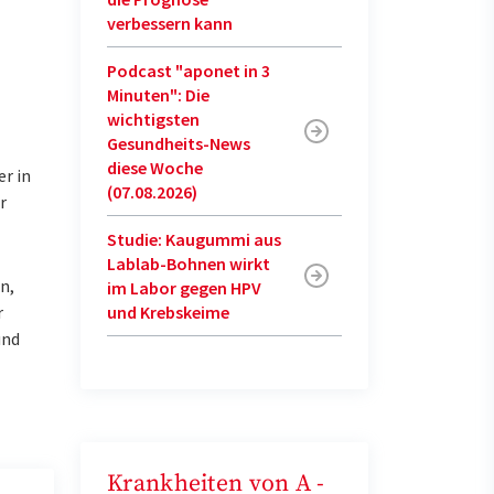
verbessern kann
Podcast "aponet in 3
Minuten": Die
wichtigsten
Gesundheits-News
diese Woche
r in
(07.08.2026)
r
Studie: Kaugummi aus
Lablab-Bohnen wirkt
n,
im Labor gegen HPV
und Krebskeime
r
und
Krankheiten von A -