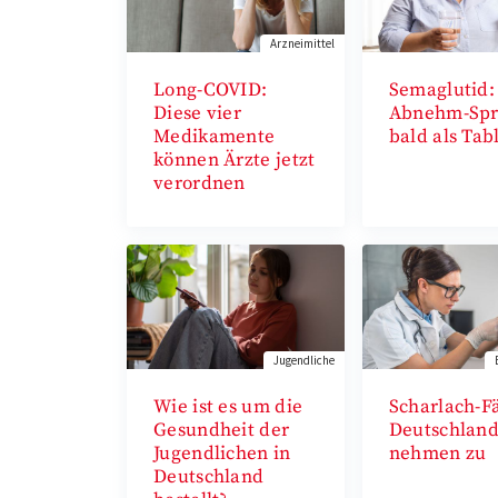
Arzneimittel
Long-COVID:
Semaglutid:
Diese vier
Abnehm-Spr
Medikamente
bald als Tab
können Ärzte jetzt
verordnen
Jugendliche
Wie ist es um die
Scharlach-Fä
Gesundheit der
Deutschlan
Jugendlichen in
nehmen zu
Deutschland