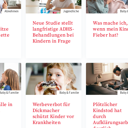
Abnehmen
Jugendliche
Baby 
Neue Studie stellt
Was mache ich,
itze
langfristige ADHS-
wenn mein Kin
lette
Behandlungen bei
Fieber hat?
Kindern in Frage
Baby & Familie
Baby & Familie
Baby 
lle in
Werbeverbot für
Plötzlicher
d
Dickmacher
Kindstod hat
schützt Kinder vor
durch
Krankheiten
Aufklärungsarb