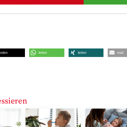
osten
teilen
teilen
mail
essieren