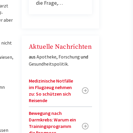
die Frage,…
arzt
U-
er aber
 nicht
Aktuelle Nachrichten
aus
Apotheke
,
Forschung
und
wiesen,
Gesundheitspolitik
.
Medizinische Notfälle
enn
im Flugzeug nehmen
zu: So schützen sich
Reisende
Bewegung nach
Darmkrebs: Warum ein
Trainingsprogramm
ssen
die Prognose