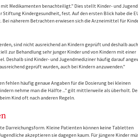
 mit Medikamenten benachteiligt." Dies stellt Kinder- und Jugend
r Stiftung Kindergesundheit, fest. Auf den ersten Blick habe die E
. Bei näherem Betrachten erwiesen sich die Arzneimittel für Kind
werden, sind nicht ausreichend an Kindern geprüft und deshalb auch
ziell zur Behandlung sehr junger Kinder und von Kindern mit einer
el. Deshalb sind Kinder- und Jugendmediziner häufig darauf ange
 ausreichend geprüft wurden, auch bei Kindern anzuwenden."
 fehlen häufig genaue Angaben für die Dosierung bei kleinen
indern nehme man die Hälfte ..." gilt mittlerweile als überholt. D
beim Kind oft nach anderen Regeln.
en
chte Darreichungsform. Kleine Patienten können keine Tabletten
 Jugendliche akzeptieren sie dagegen kaum. Für jüngere Kinder mü